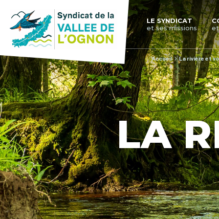
LE SYNDICAT
C
et ses missions
et
Accueil
La rivière et v
LA R