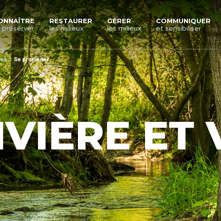
ONNAÎTRE
RESTAURER
GÉRER
COMMUNIQUER
 préserver
les milieux
les milieux
et sensibiliser
ous
Se promener
IVIÈRE ET