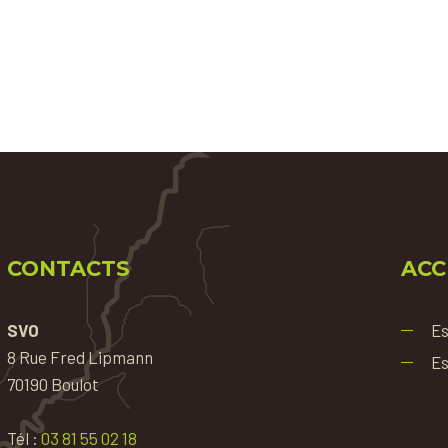
CONTACTS
ACC
SVO
Es
8 Rue Fred Lipmann
Es
70190 Boulot
Tél :
03 81 55 02 18